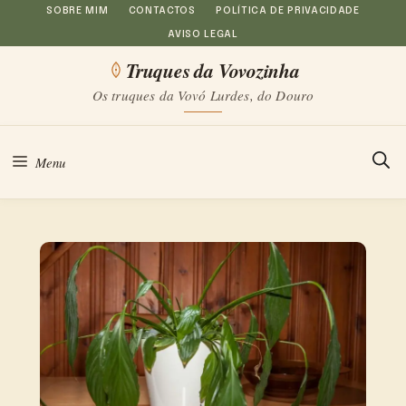
Saltar
SOBRE MIM
CONTACTOS
POLÍTICA DE PRIVACIDADE
AVISO LEGAL
para
Truques da Vovozinha
o
Os truques da Vovó Lurdes, do Douro
conteúdo
Menu