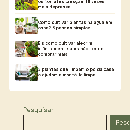
os tomates cresçam 10 vezes
mais depressa
Como cultivar plantas na água em
casa? 5 passos simples
Eis como cultivar alecrim
infinitamente para não ter de
comprar mais
3 plantas que limpam o pó da casa
e ajudam a mantê-la limpa
Pesquisar
Pesq