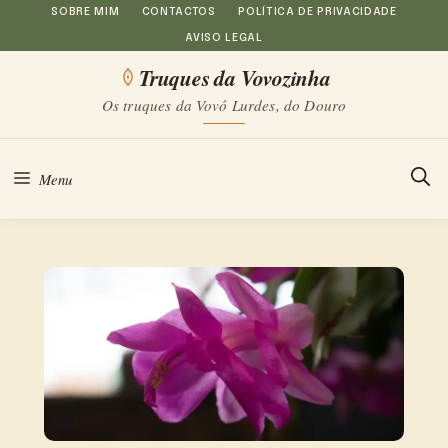
Saltar
SOBRE MIM
CONTACTOS
POLÍTICA DE PRIVACIDADE
AVISO LEGAL
para
Truques da Vovozinha
o
Os truques da Vovó Lurdes, do Douro
conteúdo
Menu