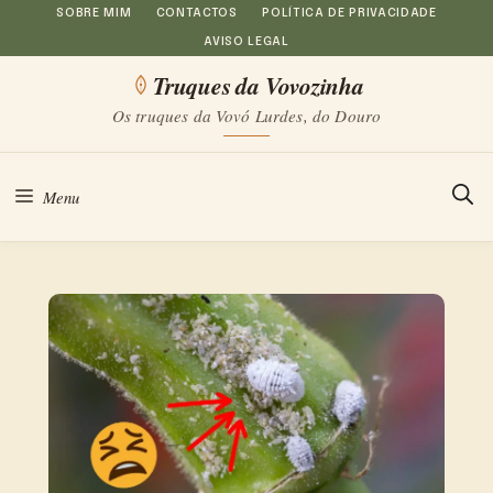
Saltar
SOBRE MIM
CONTACTOS
POLÍTICA DE PRIVACIDADE
AVISO LEGAL
para
Truques da Vovozinha
o
Os truques da Vovó Lurdes, do Douro
conteúdo
Menu