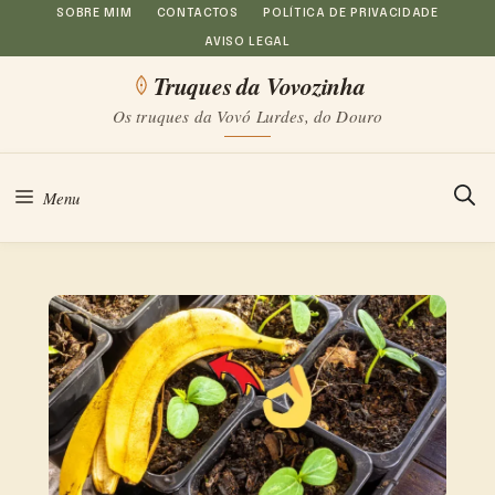
Saltar
SOBRE MIM
CONTACTOS
POLÍTICA DE PRIVACIDADE
AVISO LEGAL
para
Truques da Vovozinha
o
Os truques da Vovó Lurdes, do Douro
conteúdo
Menu