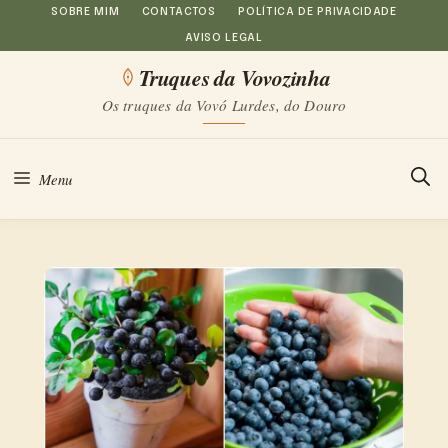
Saltar
SOBRE MIM
CONTACTOS
POLÍTICA DE PRIVACIDADE
AVISO LEGAL
para
Truques da Vovozinha
o
Os truques da Vovó Lurdes, do Douro
conteúdo
Menu