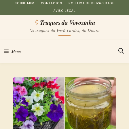
Saltar
SOBRE MIM
CONTACTOS
POLÍTICA DE PRIVACIDADE
AVISO LEGAL
para
Truques da Vovozinha
o
Os truques da Vovó Lurdes, do Douro
conteúdo
Menu