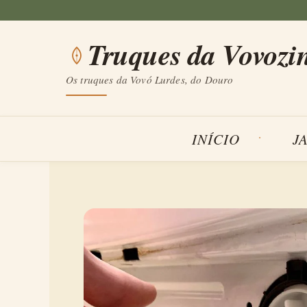
Saltar
para
Truques da Vovozi
o
conteúdo
Os truques da Vovó Lurdes, do Douro
INÍCIO
J