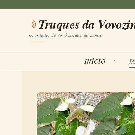
Saltar
para
Truques da Vovozi
o
conteúdo
Os truques da Vovó Lurdes, do Douro
INÍCIO
J