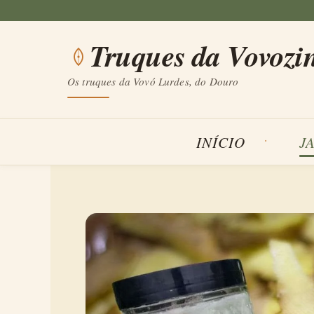
Saltar
para
Truques da Vovozi
o
conteúdo
Os truques da Vovó Lurdes, do Douro
INÍCIO
J