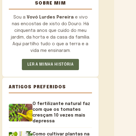
SOBRE MIM
Sou a
Vovó Lurdes Pereira
e vivo
nas encostas de xisto do Douro. Há
cinquenta anos que cuido do meu
jardim, da horta e da casa da família.
Aqui partilho tudo o que a terra e a
vida me ensinaram.
LER A MINHA HISTÓRIA
ARTIGOS PREFERIDOS
O fertilizante natural faz
com que os tomates
cresçam 10 vezes mais
depressa
Como cultivar plantas na