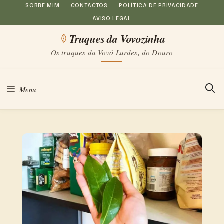
Saltar
SOBRE MIM
CONTACTOS
POLÍTICA DE PRIVACIDADE
AVISO LEGAL
para
Truques da Vovozinha
o
Os truques da Vovó Lurdes, do Douro
conteúdo
Menu