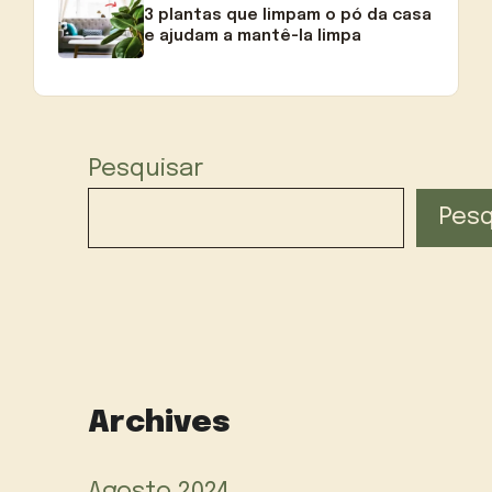
3 plantas que limpam o pó da casa
e ajudam a mantê-la limpa
Pesquisar
Pesq
Archives
Agosto 2024