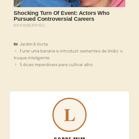
Categorias
Jardim & Horta
Furar uma banana e introduzir sementes de limão: o
truque inteligente
5 dicas imperdíveis para cultivar alho