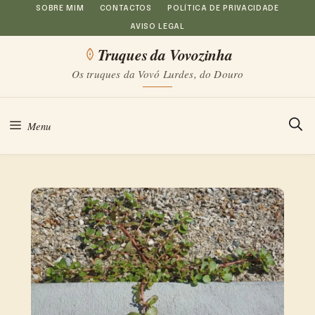
Saltar
SOBRE MIM
CONTACTOS
POLÍTICA DE PRIVACIDADE
AVISO LEGAL
para
Truques da Vovozinha
o
Os truques da Vovó Lurdes, do Douro
conteúdo
Menu