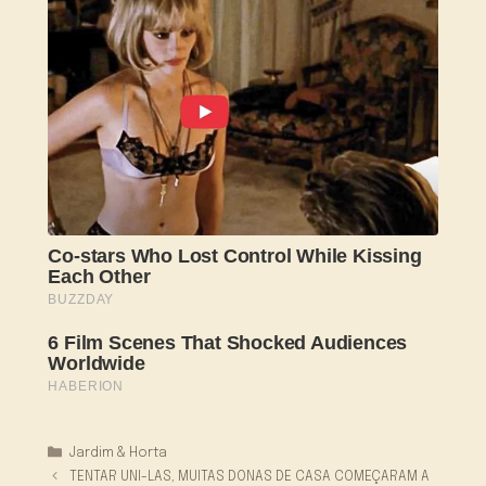
Categorias
Jardim & Horta
TENTAR UNI-LAS, MUITAS DONAS DE CASA COMEÇARAM A