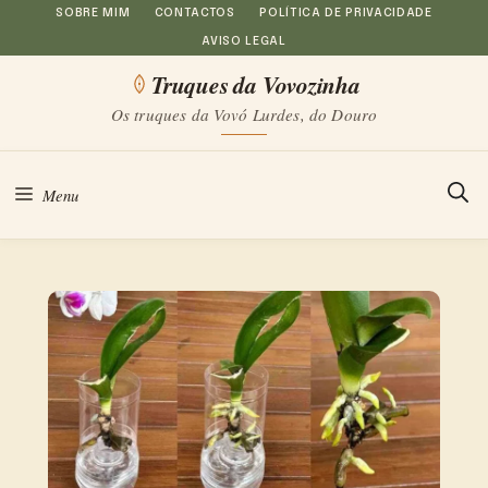
Saltar
SOBRE MIM
CONTACTOS
POLÍTICA DE PRIVACIDADE
AVISO LEGAL
para
Truques da Vovozinha
o
Os truques da Vovó Lurdes, do Douro
conteúdo
Menu