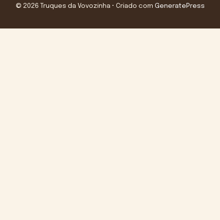
© 2026 Truques da Vovozinha
• Criado com
GeneratePress