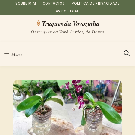
Saltar
SOBRE MIM
CONTACTOS
POLÍTICA DE PRIVACIDADE
AVISO LEGAL
para
Truques da Vovozinha
o
Os truques da Vovó Lurdes, do Douro
conteúdo
Menu