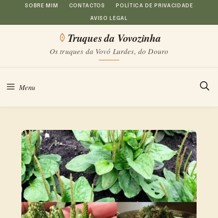
Saltar
SOBRE MIM
CONTACTOS
POLÍTICA DE PRIVACIDADE
AVISO LEGAL
para
Truques da Vovozinha
o
Os truques da Vovó Lurdes, do Douro
conteúdo
Menu