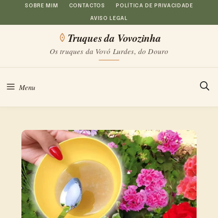
Saltar
SOBRE MIM
CONTACTOS
POLÍTICA DE PRIVACIDADE
AVISO LEGAL
para
Truques da Vovozinha
o
Os truques da Vovó Lurdes, do Douro
conteúdo
Menu