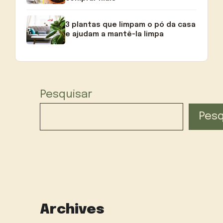
3 plantas que limpam o pó da casa
e ajudam a mantê-la limpa
Pesquisar
Pesq
Archives