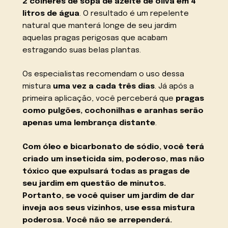
2 colheres de sopa de azeite de oliva em 4
litros de água
. O resultado é um repelente
natural que manterá longe de seu jardim
aquelas pragas perigosas que acabam
estragando suas belas plantas.
Os especialistas recomendam o uso dessa
mistura
uma vez a cada três dias
. Já após a
primeira aplicação, você perceberá que
pragas
como pulgões, cochonilhas e aranhas serão
apenas uma lembrança distante
.
Com óleo e bicarbonato de sódio, você terá
criado um inseticida
sim, poderoso, mas
não
tóxico
que expulsará todas as pragas de
seu jardim em questão de minutos.
Portanto,
se você quiser um jardim de dar
inveja aos seus vizinhos, use essa mistura
poderosa
. Você não se arrependerá.