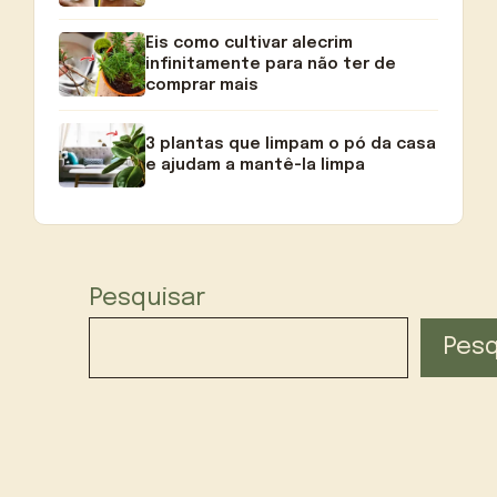
Eis como cultivar alecrim
infinitamente para não ter de
comprar mais
3 plantas que limpam o pó da casa
e ajudam a mantê-la limpa
Pesquisar
Pesq