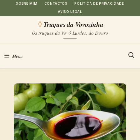
Saltar
SOBRE MIM
CONTACTOS
POLÍTICA DE PRIVACIDADE
AVISO LEGAL
para
Truques da Vovozinha
o
Os truques da Vovó Lurdes, do Douro
conteúdo
Menu