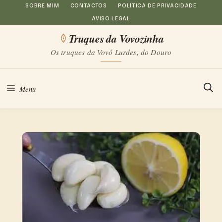
Saltar
SOBRE MIM
CONTACTOS
POLÍTICA DE PRIVACIDADE
AVISO LEGAL
para
Truques da Vovozinha
o
Os truques da Vovó Lurdes, do Douro
conteúdo
Menu